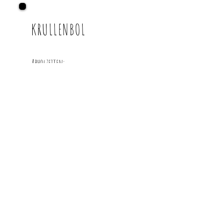
KRULLENBOL
Abholzeiten:
Mo.-Fr. nach Rücksprache
Willst du Post von mir?
Deine Email:
Ja, ich will