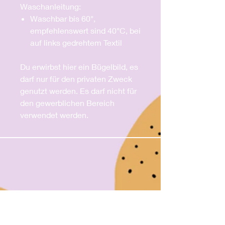
Waschanleitung:
Waschbar bis 60°,
empfehlenswert sind 40°C, bei
auf links gedrehtem Textil
Du erwirbst hier ein Bügelbild, es
darf nur für den privaten Zweck
genutzt werden. Es darf nicht für
den gewerblichen Bereich
verwendet werden.