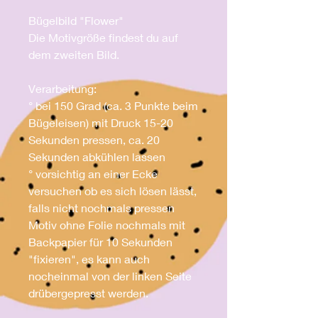
Bügelbild "Flower"
Die Motivgröße findest du auf
dem zweiten Bild.
Verarbeitung:
° bei 150 Grad (ca. 3 Punkte beim
Bügeleisen) mit Druck 15-20
Sekunden pressen, ca. 20
Sekunden abkühlen lassen
° vorsichtig an einer Ecke
versuchen ob es sich lösen lässt,
falls nicht nochmals pressen
Motiv ohne Folie nochmals mit
Backpapier für 10 Sekunden
"fixieren", es kann auch
nocheinmal von der linken Seite
drübergepresst werden.