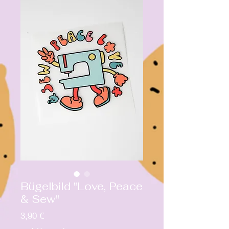
Bügelbild "Love, Peace
& Sew"
Preis
3,90 €