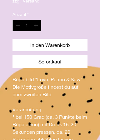
zzgl. Versand
Anzahl
*
In den Warenkorb
Sofortkauf
Bügelbild "Love, Peace & Sew"
Die Motivgröße findest du auf
dem zweiten Bild.
Verarbeitung:
° bei 150 Grad (ca. 3 Punkte beim
Bügeleisen) mit Druck 15-20
Sekunden pressen, ca. 20
Sekunden abkühlen lassen