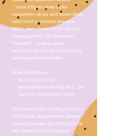
° vorsichtig an einer Ecke
versuchen ob es sich lösen lässt,
falls nicht nochmals pressen
Motiv ohne Folie nochmals mit
Backpapier für 10 Sekunden
"fixieren", es kann auch
nocheinmal von der linken Seite
drübergepresst werden.
Waschanleitung:
Waschbar bis 60°,
empfehlenswert sind 40°C, bei
auf links gedrehtem Textil
Du erwirbst hier ein Bügelbild, es
darf nur für den privaten Zweck
genutzt werden. Es darf nicht für
den gewerblichen Bereich