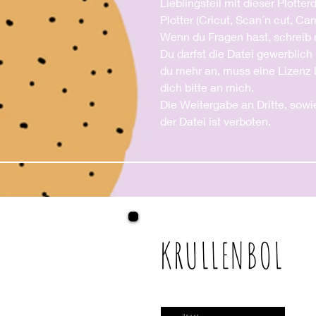
Lieblingsteil mit dieser Plotte
Plotter (Cricut, Scan´n cut, Ca
Wenn du Fragen hast, schreib 
Du darfst die Datei gewerblich 
du mehr an, muss eine Lizenz 
dich bitte an mich.
Die Weitergabe an Dritte, sowi
der Datei ist verboten.
KRULLENBOL