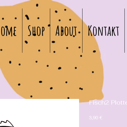
Home
Shop
About
Kontakt
Fisch2 Plott
Preis
3,90 €