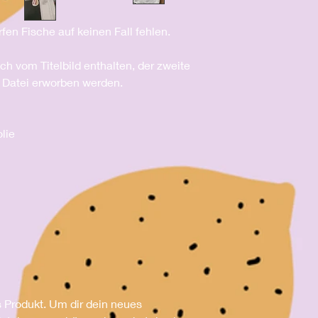
fen Fische auf keinen Fall fehlen.
isch vom Titelbild enthalten, der zweite
n Datei erworben werden.
olie
s Produkt. Um dir dein neues