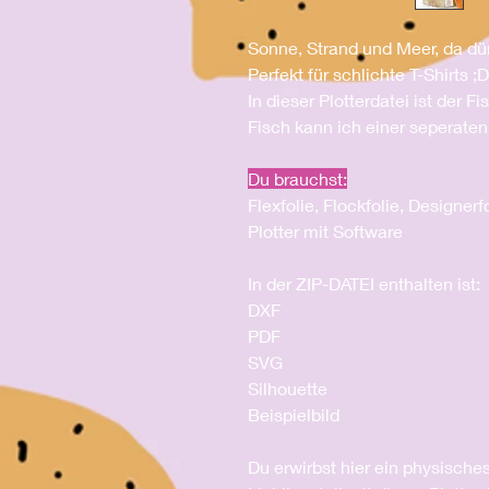
Sonne, Strand und Meer, da dür
Perfekt für schlichte T-Shirts ;D
In dieser Plotterdatei ist der F
Fisch kann ich einer seperate
Du brauchst:
Flexfolie, Flockfolie, Designerf
Plotter mit Software
In der ZIP-DATEI enthalten ist:
DXF
PDF
SVG
Silhouette
Beispielbild
Du erwirbst hier ein physische