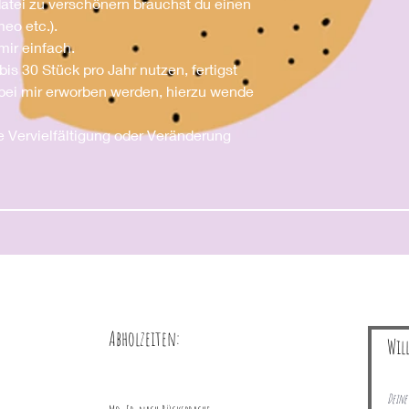
rdatei zu verschönern brauchst du einen
meo etc.).
mir einfach.
bis 30 Stück pro Jahr nutzen, fertigst
bei mir erworben werden, hierzu wende
e Vervielfältigung oder Veränderung
Abholzeiten:
Wil
Deine 