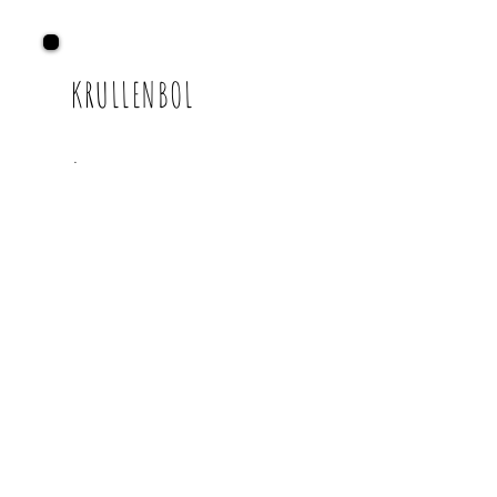
KRULLENBOL
Abholzeiten:
Mo.-Fr. nach Rücksprache
Willst du Post von mir?
Deine Email:
Ja, ich will