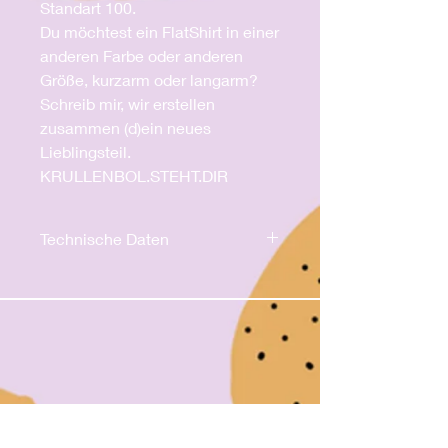
Standart 100.
Du möchtest ein FlatShirt in einer
anderen Farbe oder anderen
Größe, kurzarm oder langarm?
Schreib mir, wir erstellen
zusammen (d)ein neues
Lieblingsteil.
KRULLENBOL.STEHT.DIR
Technische Daten
Waschettikett beachten
95% Co, 5% E