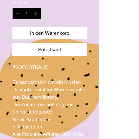
Anzahl
*
In den Warenkorb
Sofortkauf
#SOFORTKAUF.
Es handelt sich um ein Muster-
Designbeispiel für Werbezwecke
aus Baumwolljersey.
Die Zusammensetzung des
Shirts ist folgende:
95 % Baumwolle
5 % Elasthan
Alle Produkte erfüllen OEKO-Tex