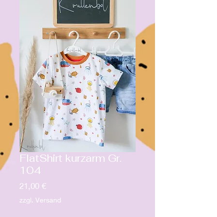
FlatShirt kurzarm Gr.
104
Preis
21,00 €
zzgl. Versand