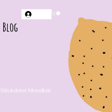
Anmelden
Blog
 Stickdatei Mondbär