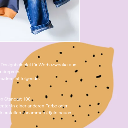
r-Designbeispiel für Werbezwecke aus
nderpreis.
ters ist folgende:
ex Standart 100.
ter in einer anderen Farbe oder
ir erstellen zusammen (d)ein neues