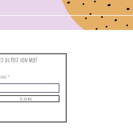
lst du Post von mir?
Email:
Ja, ich will