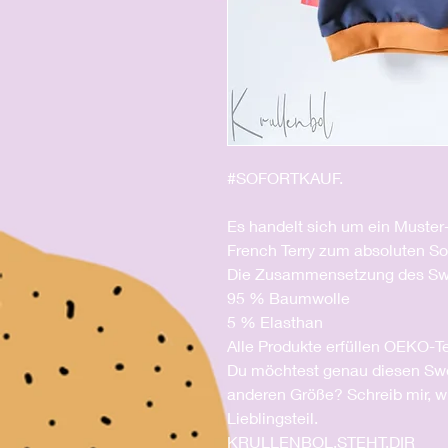
#SOFORTKAUF.
Es handelt sich um ein Muste
French Terry zum absoluten So
Die Zusammensetzung des Swea
95 % Baumwolle
5 % Elasthan
Alle Produkte erfüllen OEKO-T
Du möchtest genau diesen Swea
anderen Größe? Schreib mir, w
Lieblingsteil.
KRULLENBOL.STEHT.DIR