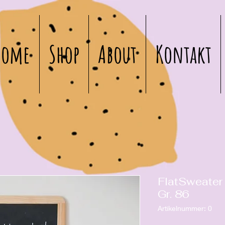
Home
Shop
About
Kontakt
FlatSweater
Gr. 86
Artikelnummer: 0