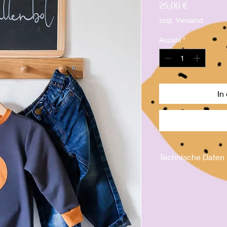
Preis
25,00 €
zzgl. Versand
Anzahl
*
In
Technische Daten
Waschettikett bea
95% Co, 5% E