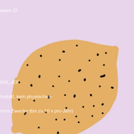
oween ;D
 XXX, JEF
 Produkt, kein physisches-
liche Zwecke (bis zu 10 x pro Jahr)