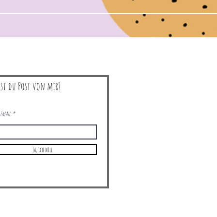
lst du Post von mir?
Email:
Ja, ich will