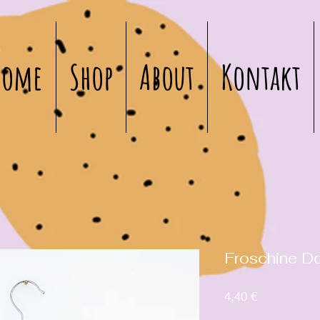
Home
Shop
About
Kontakt
Froschine D
Preis
4,40 €