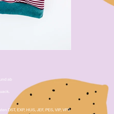
 und ab
uack.
aten DST, EXP, HUS, JEF, PES, VIP, VP3