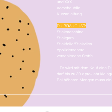
und XXX
Vorschaubild
Kurzanleitung
DU BRAUCHST:
Stickmaschine
Stickgarn
Stickfolie/Stickvlies
Applizierschere
verschiedene Stoffe
--Es wird mit dem Kauf eine D
darf bis zu 30 x pro Jahr klein
Bei höheren Mengen muss ein