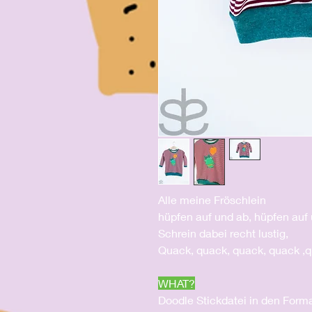
Alle meine Fröschlein
hüpfen auf und ab, hüpfen auf
Schrein dabei recht lustig,
Quack, quack, quack, quack ,q
WHAT?
Doodle Stickdatei in den Form