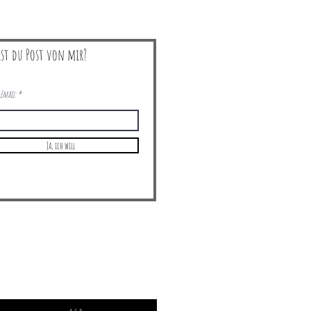
lst du Post von mir?
Email:
Ja, ich will