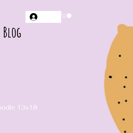
Anmelden
Blog
oodle 13x18