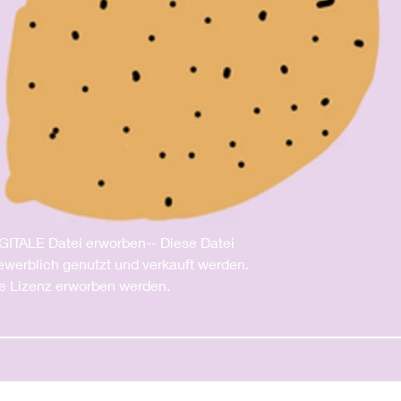
IGITALE Datei erworben-- Diese Datei
gewerblich genutzt und verkauft werden.
e Lizenz erworben werden.