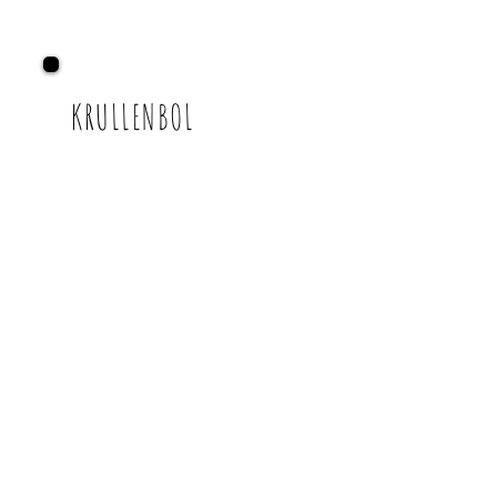
KRULLENBOL
Abholzeiten:
Mo.-Fr. nach Rücksprache
Willst du Post von mir?
Deine Email:
Ja, ich will