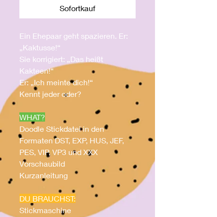
Sofortkauf
Ein Ehepaar geht spazieren. Er:
„Kaktusse!“
Sie korrigiert: „Das heißt
Kakteen!“
Er: „Ich meinte dich!“
Kennt jeder oder?
WHAT?
Doodle Stickdatei in den
Formaten DST, EXP, HUS, JEF,
PES, VIP, VP3 und XXX
Vorschaubild
Kurzanleitung
DU BRAUCHST:
Stickmaschine