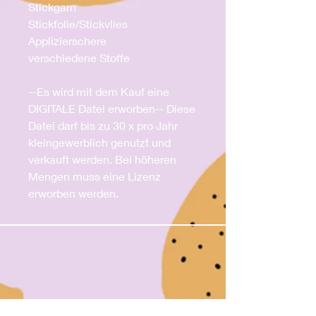
Stickgarn
Stickfolie/Stickvlies
Applizierschere
verschiedene Stoffe
--Es wird mit dem Kauf eine
DIGITALE Datei erworben-- Diese
Datei darf bis zu 30 x pro Jahr
kleingewerblich genutzt und
verkauft werden. Bei höheren
Mengen muss eine Lizenz
erworben werden.