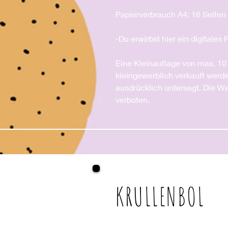
Papierverbrauch A4: 16 Seiten
-Du erwirbst hier ein digitales
Eine Kleinauflage von max. 10
kleingewerblich verkauft werd
ausdrücklich untersagt. Die Wei
verboten.
KRULLENBOL