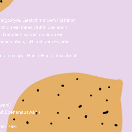
argostyle. Gestylt mit dem FlatShirt
t du ein tolles Outfit, das auch
 Natürlich kannst du auch ein
hause nähen, z.B. mit dem Hoodie
u eine super Basic-Hose, die schnell
wahl)
mit Ebenenauswahl)
ner Kaki