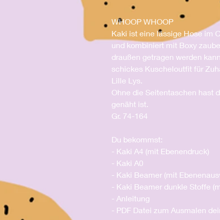
WHOOP WHOOP
Kaki ist eine lässige Hose im C
und kombiniert mit Boxy zaubers
draußen getragen werden kann.
schickes Kuscheloutfit für Zu
Lille Lys.
Ohne die Seitentaschen hast d
genäht ist.
Gr. 74-164
Du bekommst:
- Kaki A4 (mit Ebenendruck)
- Kaki A0
- Kaki Beamer (mit Ebenenaus
- Kaki Beamer dunkle Stoffe (
- Anleitung
- PDF Datei zum Ausmalen dei