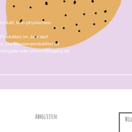
 Produkt, kein physisches-
 Produkten im Jahr darf
en. Die Massenproduktion ist
tergabe oder Vervielfätligung ist
Abholzeiten:
Wil