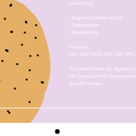
Dabei sind:
- Koala mit Ballon 10x10
- Farbanlagen
- Beispielbild
Formate:
DST, EXP, HUS, PES, VIP, VP3,
-Du erwirbst hier ein digitales
Die Datei kann für kleingewerb
genutzt werden.