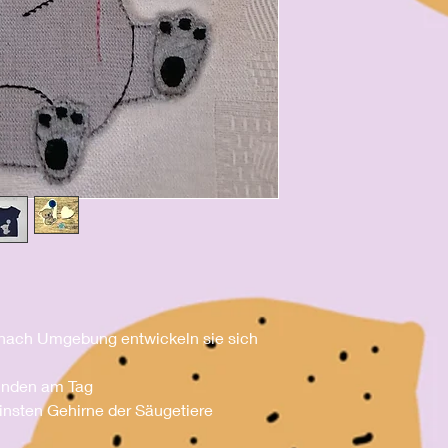
je nach Umgebung entwickeln sie sich
tunden am Tag
einsten Gehirne der Säugetiere