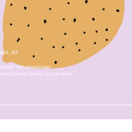
 XXX, JEF
 Produkt, kein physisches-
liche Zwecke (bis zu 10 x pro Jahr)