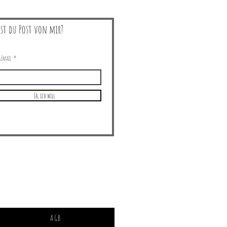
lst du Post von mir?
Email:
Ja, ich will
AGB