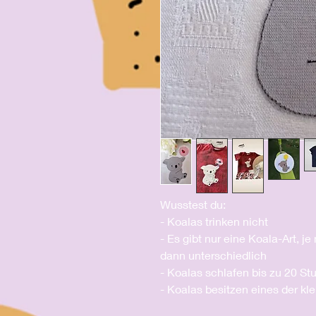
Wusstest du:
- Koalas trinken nicht
- Es gibt nur eine Koala-Art, 
dann unterschiedlich
- Koalas schlafen bis zu 20 S
- Koalas besitzen eines der kl