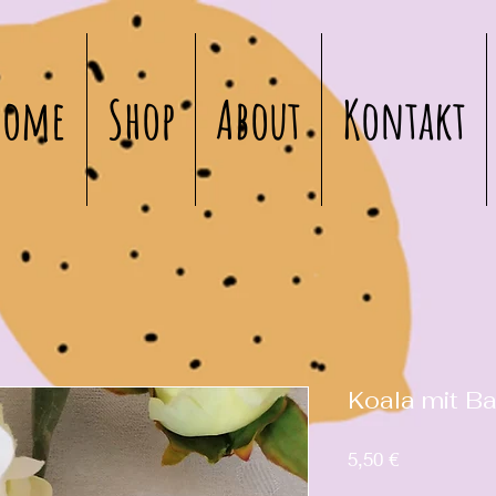
Home
Shop
About
Kontakt
Koala mit B
Preis
5,50 €