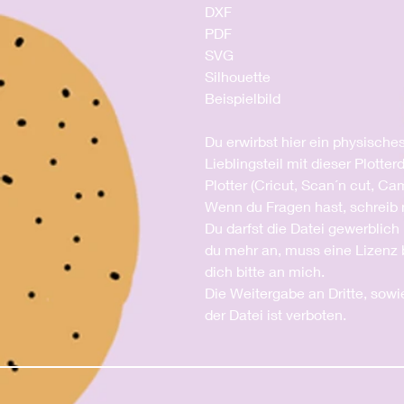
DXF
PDF
SVG
Silhouette
Beispielbild
Du erwirbst hier ein physische
Lieblingsteil mit dieser Plotte
Plotter (Cricut, Scan´n cut, Ca
Wenn du Fragen hast, schreib 
Du darfst die Datei gewerblich 
du mehr an, muss eine Lizenz 
dich bitte an mich.
Die Weitergabe an Dritte, sowi
der Datei ist verboten.