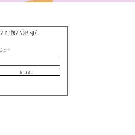
lst du Post von mir?
Email:
Ja, ich will