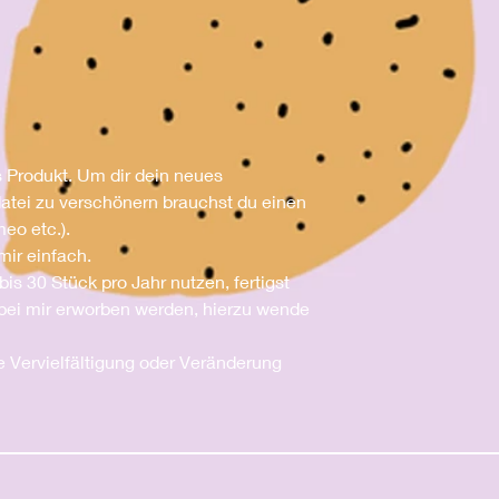
s Produkt. Um dir dein neues
rdatei zu verschönern brauchst du einen
meo etc.).
mir einfach.
bis 30 Stück pro Jahr nutzen, fertigst
bei mir erworben werden, hierzu wende
e Vervielfältigung oder Veränderung