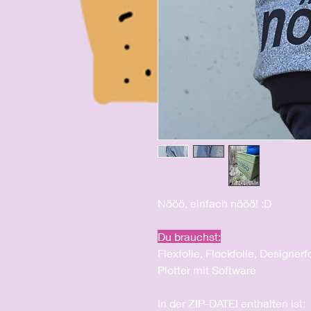
Nööö, einfach nööö! :D
Du brauchst:
Flexfolie, Flockfolie, Designerf
Plotter mit Software
In der ZIP-DATEI enthalten ist: