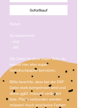
Sofortkauf
Robot
Du bekommst:
- .svg
- .dxf
Die Datei ist ohne losen Teile, du
kannst hier also super
Siebdruckpapier benutzen.
Bitte beachte, dass bei der DXF
Datei stark komprimiert wird und
diese ggbf. manuell verändert
bzw. Pfade verbunden werden
müssen! Auch sind keine Farben