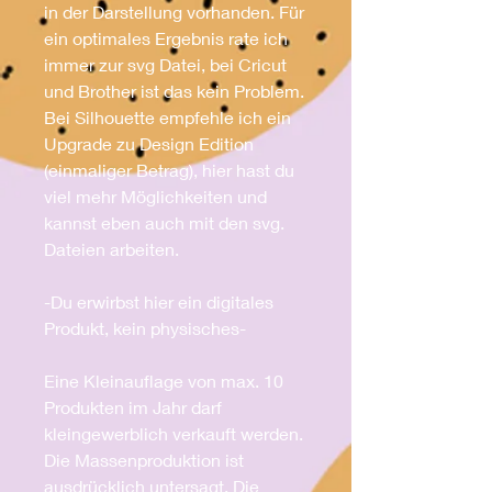
in der Darstellung vorhanden. Für
ein optimales Ergebnis rate ich
immer zur svg Datei, bei Cricut
und Brother ist das kein Problem.
Bei Silhouette empfehle ich ein
Upgrade zu Design Edition
(einmaliger Betrag), hier hast du
viel mehr Möglichkeiten und
kannst eben auch mit den svg.
Dateien arbeiten.
-Du erwirbst hier ein digitales
Produkt, kein physisches-
Eine Kleinauflage von max. 10
Produkten im Jahr darf
kleingewerblich verkauft werden.
Die Massenproduktion ist
ausdrücklich untersagt. Die