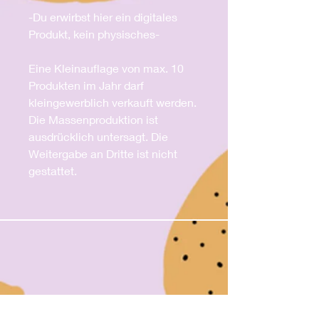
-Du erwirbst hier ein digitales
Produkt, kein physisches-
Eine Kleinauflage von max. 10
Produkten im Jahr darf
kleingewerblich verkauft werden.
Die Massenproduktion ist
ausdrücklich untersagt. Die
Weitergabe an Dritte ist nicht
gestattet.