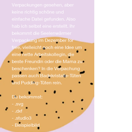
Verpackungen gesehen, aber
keine richtig schöne und
einfache Datei gefunden. Also
hab ich selbst eine erstellt. Ihr
bekommt die Seelenwärmer
Verpackung im Dezember for
free, vielleicht noch eine Idee um
eine nette Arbeitskollegin, die
beste Freundin oder die Mama zu
beschenken? In die Verpachung
passen auch Badekristalle-Tüten
und Pudding-Tüten rein.
Du bekommst:
- .svg
- .dxf
- .studio3
- Beispielbild