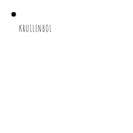
KRULLENBOL
Abholzeiten:
Mo.-Fr. nach Rücksprache
Willst du Post von mir?
Deine Email:
Ja, ich will