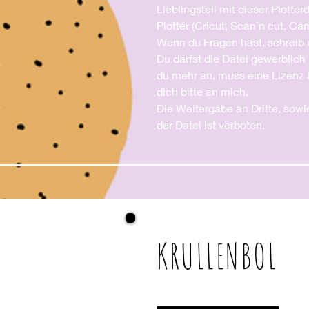
Lieblingsteil mit dieser Plotte
Plotter (Cricut, Scan´n cut, Ca
Wenn du Fragen hast, schreib 
Du darfst die Datei gewerblich 
du mehr an, muss eine Lizenz 
dich bitte an mich.
Die Weitergabe an Dritte, sowi
der Datei ist verboten.
KRULLENBOL