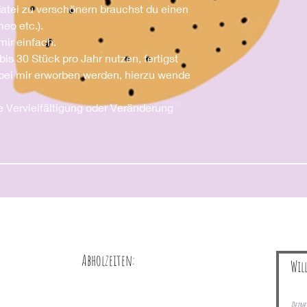
rdatei zu verschönern brauchst du einen
meo etc.).
mir einfach.
bis 30 Stück pro Jahr nutzen, fertigst
bei mir erworben werden, hierzu wende
e Vervielfältigung oder Veränderung
Abholzeiten:
Wil
Deine 