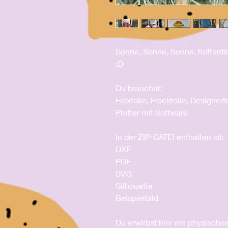
Sonne, Sonne, Sonne, hoffentli
;D
Du brauchst:
Flexfolie, Flockfolie, Designerf
Plotter mit Software
In der ZIP-DATEI enthalten ist:
DXF
PDF
SVG
Silhouette
Beispielbild
Du erwirbst hier ein physische