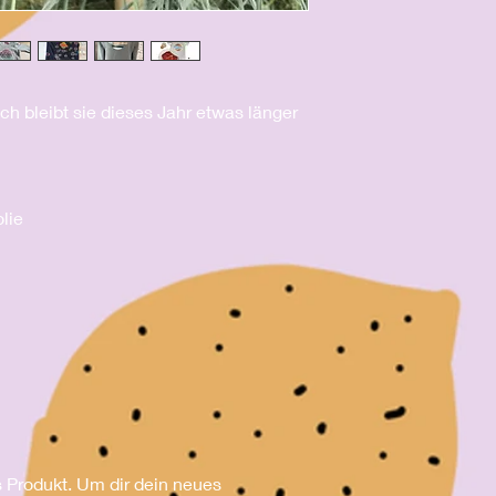
ch bleibt sie dieses Jahr etwas länger
olie
s Produkt. Um dir dein neues