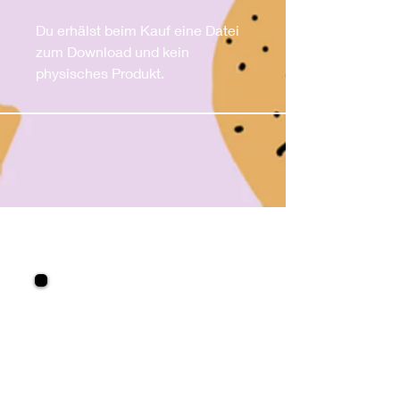
Du erhälst beim Kauf eine Datei
zum Download und kein
physisches Produkt.
KRULLENBOL
Abholzeiten: