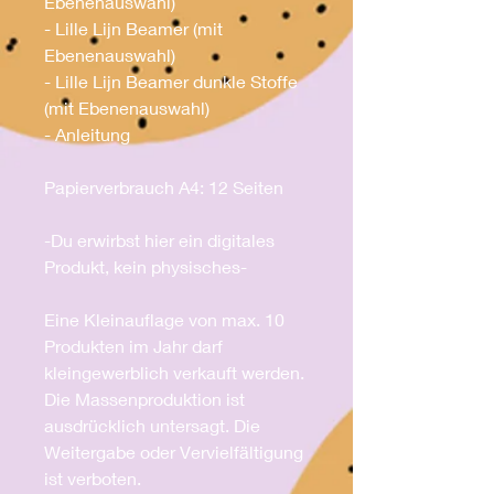
Ebenenauswahl)
- Lille Lijn Beamer (mit
Ebenenauswahl)
- Lille Lijn Beamer dunkle Stoffe
(mit Ebenenauswahl)
- Anleitung
Papierverbrauch A4: 12 Seiten
-Du erwirbst hier ein digitales
Produkt, kein physisches-
Eine Kleinauflage von max. 10
Produkten im Jahr darf
kleingewerblich verkauft werden.
Die Massenproduktion ist
ausdrücklich untersagt. Die
Weitergabe oder Vervielfältigung
ist verboten.