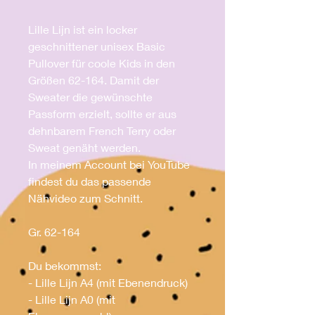
Lille Lijn ist ein locker
geschnittener unisex Basic
Pullover für coole Kids in den
Größen 62-164. Damit der
Sweater die gewünschte
Passform erzielt, sollte er aus
dehnbarem French Terry oder
Sweat genäht werden.
In meinem Account bei YouTube
findest du das passende
Nähvideo zum Schnitt.
Gr. 62-164
Du bekommst:
- Lille Lijn A4 (mit Ebenendruck)
- Lille Lijn A0 (mit