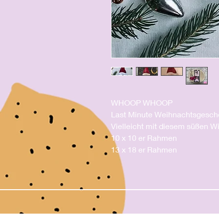
WHOOP WHOOP
Last Minute Weihnachtsgesch
Vielleicht mit diesem süßen 
10 x 10 er Rahmen
13 x 18 er Rahmen