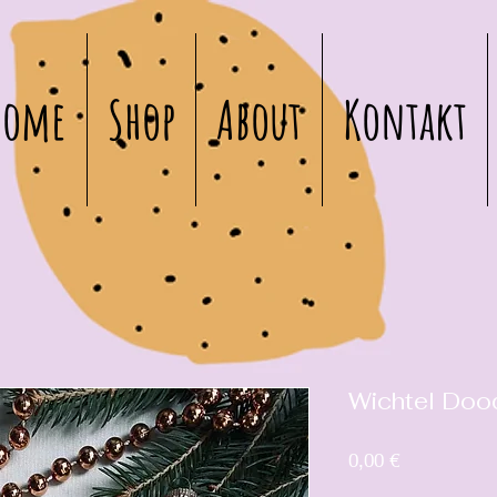
Home
Shop
About
Kontakt
Wichtel Doo
Preis
0,00 €