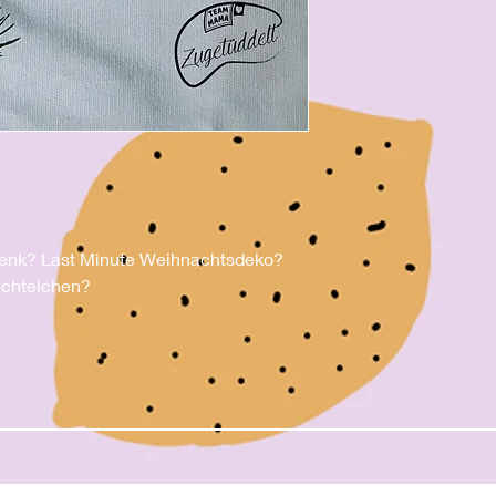
enk? Last Minute Weihnachtsdeko?
Wichtelchen?