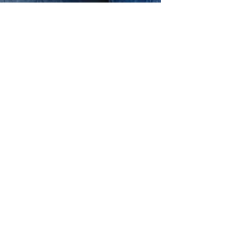
Krullenbol
9. Apr. 2022
1 Min. Lesezeit
LOOKBOOK Blomst
Blomst, ein lässiges Blusenshirt, schnell genäht
aus wunderschönen weichen Sommerstöffchen
;D Der Schnitt deckt die Größen 32-50 ab. Der...