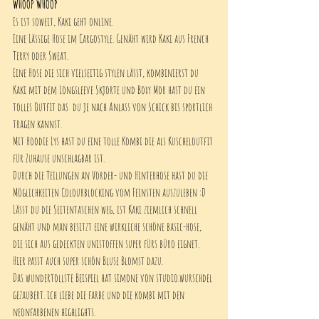
WHOOP WHOOP 
Es ist soweit, Kaki geht online. 
Eine Lässige Hose im Cargostyle. Genäht wird Kaki aus French 
Terry oder Sweat. 
Eine Hose die sich vielseitig stylen lässt, kombinierst du 
Kaki mit dem Longsleeve Skjorte und Boxy Mor hast du ein 
tolles Outfit das  du je nach Anlass von Schick bis sportlich 
tragen kannst. 
Mit Hoodie Lys hast du eine tolle Kombi die als Kuscheloutfit 
für Zuhause unschlagbar ist. 
Durch die Teilungen an Vorder- und Hinterhose hast du die 
Möglichkeiten Colourblocking vom Feinsten auszuleben :D
Lässt du die Seitentaschen weg, ist Kaki ziemlich schnell 
genäht und man besitzt eine wirkliche schöne basic-hose, 
die sich aus gedeckten unistoffen super fürs büro eignet. 
Hier passt auch super schön Bluse Blomst dazu. 
Das wundertollste Beispiel hat simone von studio.wurschdel 
gezaubert. ich liebe die farbe und die kombi mit den 
neonfarbenen highlights. 