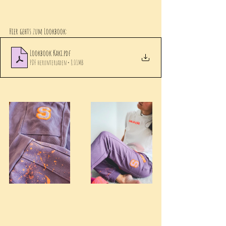
Hier gehts zum Lookbook: 
Lookbook Kaki
.pdf
PDF herunterladen • 8.01MB