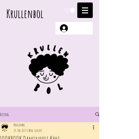
Krullenbol
Anmelden
Beitrag
Krullenbol
24. Feb. 2023
1 Min. Lesezeit
LOOKBOOK Damenhose Kaki