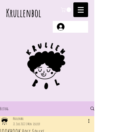
Krullenbol
Anmelden
Beitrag
Krullenbol
21. Juli 2022
1 Min. Lesezeit
LOOKBOOK Hose Sollys