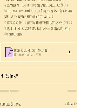
gekrempelt aus. Eine Hose für die ganze Familie, Gr. 56-140. 
Perfekt dazu, passt natürlich die Damenhose Skat. So können 
wir uns ein lässiges Partneroutfit nähen ;D
Es sind so so tolle Hosen im Probenähen entstanden, deshalb 
schau dich im Lookbook um, hier findest du Inspirationen 
für deine Sollys. 
Lookbook Kinderhose Sollys
.pdf
PDF herunterladen • 14.43MB
Aktuelle Beiträge
Alle ansehen