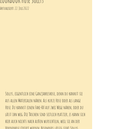
Aktualisiert:
22. Juli 2022
Sollys, eigentlich eine Ganzjahreshose, denn du kannst sie 
aus allen Materialen nähen. Als kurze Hose oder als lange 
Hose. Du kannst einen Fake-RV auf zwei Wege nähen, oder du 
lässt ihn weg. Die Taschen sind seitlich platzier, es kann sich 
hier auch nichts nach außen wurschteln, weil sie an der 
Vorderhose fixiert werden. Besonders lässig sieht Sollys 