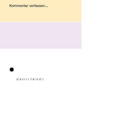
Kommentar verfassen...
KRULLENBOL
Abholzeiten:
Mo.-Fr. nach Rücksprache