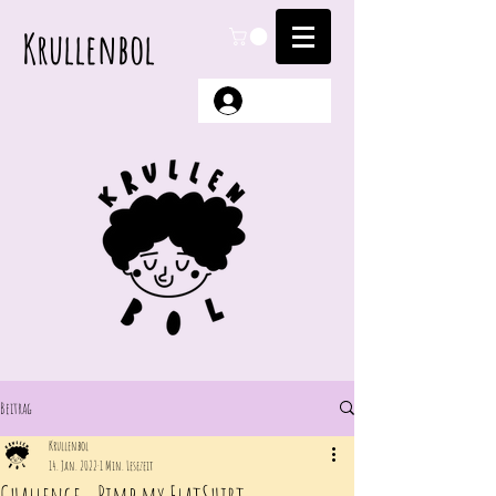
Krullenbol
Anmelden
Beitrag
Krullenbol
14. Jan. 2022
1 Min. Lesezeit
Challenge - Pimp my FlatShirt