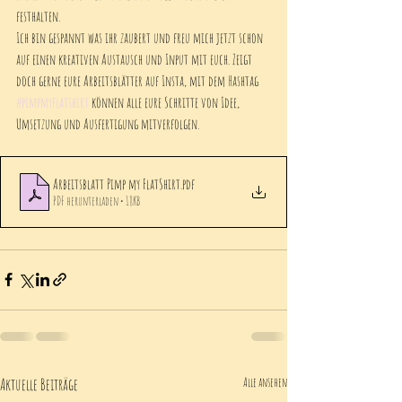
festhalten. 
Ich bin gespannt was ihr zaubert und freu mich jetzt schon 
auf einen kreativen Austausch und Input mit euch. Zeigt 
doch gerne eure Arbeitsblätter auf Insta, mit dem Hashtag 
#pimpmyflatshirt
 können alle eure Schritte von Idee, 
Umsetzung und Ausfertigung mitverfolgen. 
Arbeitsblatt Pimp my FlatShirt
.pdf
PDF herunterladen • 18KB
Aktuelle Beiträge
Alle ansehen