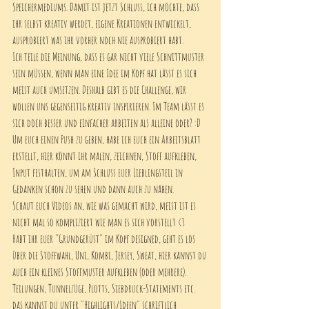
Speichermediums. Damit ist jetzt Schluss, ich möchte, dass 
ihr selbst kreativ werdet, eigene Kreationen entwickelt, 
ausprobiert was ihr vorher noch nie ausprobiert habt. 
Ich teile die Meinung, dass es gar nicht viele Schnittmuster 
sein müssen, wenn man eine Idee im Kopf hat lässt es sich 
meist auch umsetzen. Deshalb gibt es die Challenge, wir 
wollen uns gegenseitig kreativ inspirieren. Im Team lässt es 
sich doch besser und einfacher arbeiten als alleine oder? :D 
Um euch einen Push zu geben, habe ich euch ein Arbeitsblatt 
erstellt, hier könnt ihr malen, zeichnen, Stoff aufkleben, 
Input festhalten, um am Schluss euer Lieblingsteil in 
Gedanken schon zu sehen und dann auch zu nähen. 
Schaut euch Videos an, wie was gemacht wird, meist ist es 
nicht mal so kompliziert wie man es sich vorstellt <3
Habt ihr euer "Grundgerüst" im Kopf designed, geht es los 
über die Stoffwahl, Uni, Kombi, Jersey, Sweat, hier kannst du 
auch ein kleines Stoffmuster aufkleben (oder mehrere). 
Teilungen, Tunnelzüge, Plotts, Siebdruck-Statements etc. 
das kannst du unter "Highlights/Ideen" schriftlich 