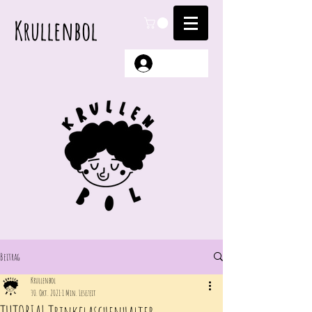
Krullenbol
Anmelden
Beitrag
Krullenbol
30. Okt. 2021
1 Min. Lesezeit
TUTORIAL Trinkflaschenhalter